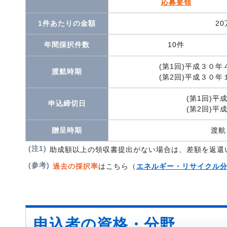
応募要領
1件あたりの金額
20
年間採択件数
10件
(第1回)平成３０
渡航時期
(第2回)平成３０
(第1回)平
申込締切日
(第2回)平
贈呈時期
渡航
(注1)
助成額以上の領収書提出がない場合は、差額を返還
(参考)
過去の採択率
はこちら（
エネルギー・リサイクル
申込者の資格・分野