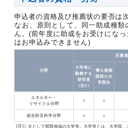
申込者の資格及び推薦状の要否は
なお、原則として、同一助成種類
ん。(前年度に助成をお受けにな
はお申込みできません)
応募資
大学等に
分野
博士後期
勤務する
課程の大
研究者
学院生
（注2）
エネルギー・
○
○
リサイクル分野
総合防災科学分野
○
○
(注1)
主として関西地域の大学等。大学等とは、大学院、