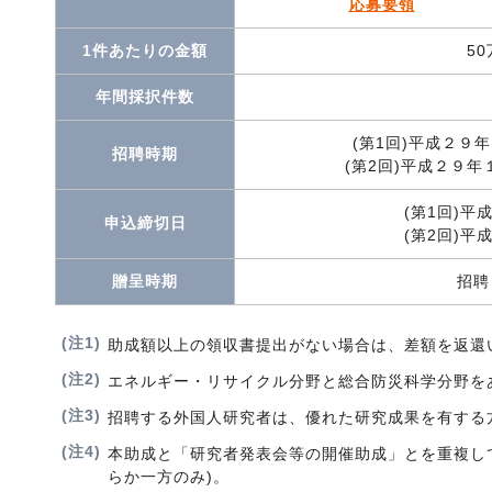
応募要領
1件あたりの金額
50
年間採択件数
(第1回)平成２９
招聘時期
(第2回)平成２９
(第1回)平
申込締切日
(第2回)平
贈呈時期
招聘
(注1)
助成額以上の領収書提出がない場合は、差額を返還
(注2)
エネルギー・リサイクル分野と総合防災科学分野を
(注3)
招聘する外国人研究者は、優れた研究成果を有する
(注4)
本助成と「研究者発表会等の開催助成」とを重複し
らか一方のみ)。