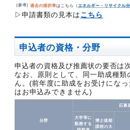
(参考)
過去の採択率
はこちら（
エネルギー・リサイクル
▷申請書類の見本は
こちら
申込者の資格・分野
申込者の資格及び推薦状の要否は
なお、原則として、同一助成種類
ん。(前年度に助成をお受けにな
はお申込みできません)
応募資
大学等に
分野
博士後期
勤務する
課程の大
研究者