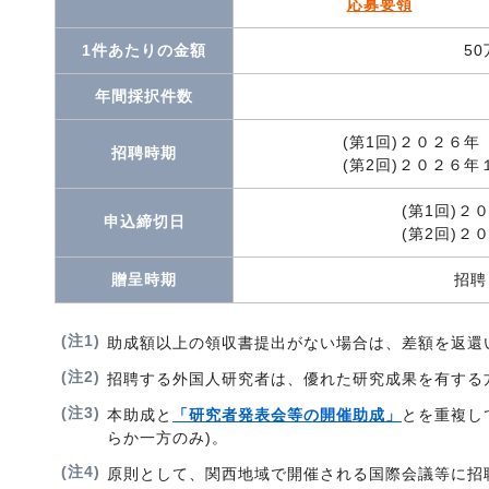
応募要領
1件あたりの金額
50
年間採択件数
(第1回)２０２６
招聘時期
(第2回)２０２６
(第1回)２
申込締切日
(第2回)２
贈呈時期
招聘
(注1)
助成額以上の領収書提出がない場合は、差額を返還
(注2)
招聘する外国人研究者は、優れた研究成果を有する
(注3)
本助成と
「研究者発表会等の開催助成」
とを重複し
らか一方のみ)。
(注4)
原則として、関西地域で開催される国際会議等に招