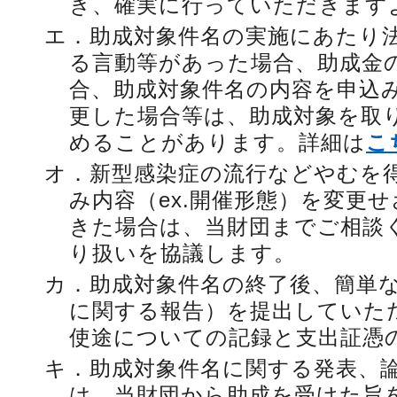
き、確実に行っていただきます
エ．
助成対象件名の実施にあたり
る言動等があった場合、助成金
合、助成対象件名の内容を申込
更した場合等は、助成対象を取
めることがあります。詳細は
こ
オ．
新型感染症の流行などやむを
み内容（ex.開催形態）を変更
きた場合は、当財団までご相談
り扱いを協議します。
カ．
助成対象件名の終了後、簡単
に関する報告）を提出していた
使途についての記録と支出証憑
キ．
助成対象件名に関する発表、
は、当財団から助成を受けた旨