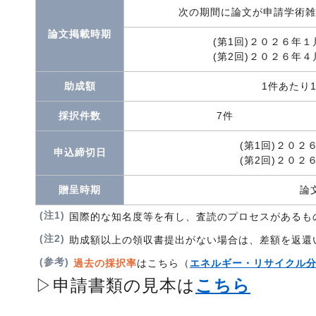
次の期間に論文が申請学術雑
論文掲載時期
(第1回)２０２６年
(第2回)２０２６年
助成額
1件あたり1
採択件数
7件
(第1回)２０
申込締切日
(第2回)２０
贈呈時期
論
(注1)
国際的な知名度等を有し、査読のプロセスがあるも
(注2)
助成額以上の領収書提出がない場合は、差額を返還
(参考)
過去の採択率
はこちら（
エネルギー・リサイクル
▷申請書類の見本は
こちら