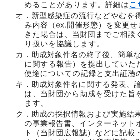
めることがあります。詳細は
こ
オ．
新型感染症の流行などやむを
み内容（ex.開催形態）を変更
きた場合は、当財団までご相談
り扱いを協議します。
カ．
助成対象件名の終了後、簡単
に関する報告）を提出していた
使途についての記録と支出証憑
キ．
助成対象件名に関する発表、
は、当財団から助成を受けた旨
ます。
ク．
助成の採択情報および実施結
の事業報告書、インターネットホ
ト（当財団広報誌）などに記載