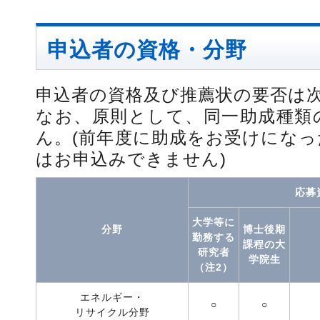
申込者の資格・分野
申込者の資格及び推薦状の要否は
なお、原則として、同一助成種類
ん。(前年度に助成をお受けにな
はお申込みできません)
応募
大学等に
分野
博士後期
勤務する
課程の大
研究者
学院生
（注2）
エネルギー・
○
○
リサイクル分野