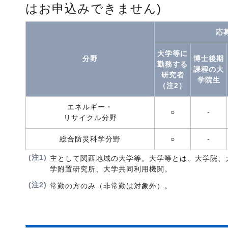
はお申込みできません)
応募
大学等に
分野
博士後期
勤務する
課程の大
研究者
学院生
（注2）
エネルギー・
○
-
リサイクル分野
総合防災科学分野
○
-
(注1)
主として関西地域の大学等。大学等とは、大学院、
学附置研究所、大学共同利用機関。
(注2)
常勤の方のみ（非常勤は対象外）。