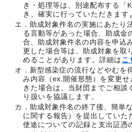
き・処理等は、別途配布する「K
き、確実に行っていただきます
エ．
助成対象件名の実施にあたり
る言動等があった場合、助成金
合、助成対象件名の内容を申込
更した場合等は、助成対象を取
めることがあります。詳細は
こ
オ．
新型感染症の流行などやむを
み内容（ex.開催形態）を変更
きた場合は、当財団までご相談
り扱いを協議します。
カ．
助成対象件名の終了後、簡単
に関する報告）を提出していた
使途についての記録と支出証憑