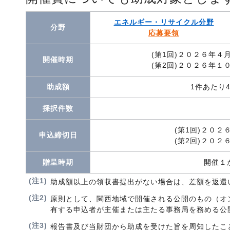
エネルギー・リサイクル分野
分野
応募要領
(第1回)２０２６年
開催時期
(第2回)２０２６年
助成額
1件あたり4
採択件数
(第1回)２０
申込締切日
(第2回)２０
贈呈時期
開催１
(注1)
助成額以上の領収書提出がない場合は、差額を返還
(注2)
原則として、関西地域で開催される公開のもの（オ
有する申込者が主催または主たる事務局を務める公
(注3)
報告書及び当財団から助成を受けた旨を周知したこ