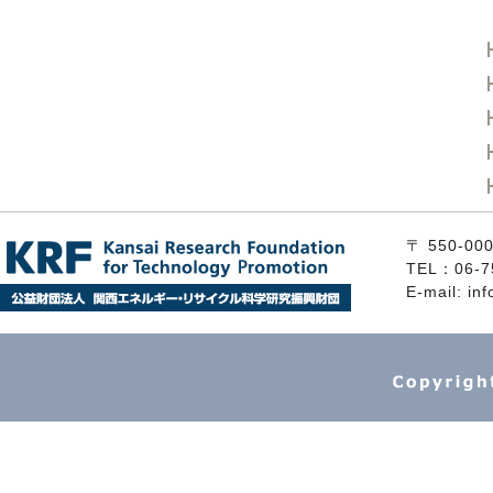
〒 550
TEL：06-7
E-mail: inf