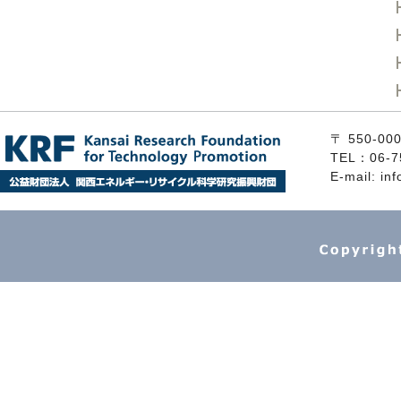
〒 550
TEL：06-7
E-mail: inf