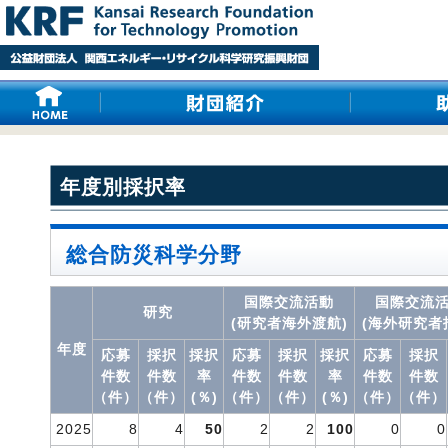
年度別採択率
総合防災科学分野
国際交流活動
国際交流
研究
(研究者海外渡航)
(海外研究者
年度
応募
採択
採択
応募
採択
採択
応募
採択
件数
件数
率
件数
件数
率
件数
件数
（件）
（件）
(％)
（件）
（件）
(％)
（件）
（件）
2025
8
4
50
2
2
100
0
0