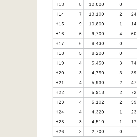
H13
8
12,000
0
H14
7
13,100
2
24
H15
9
10,800
1
14
H16
6
9,700
4
60
H17
6
8,430
0
H18
5
8,200
0
H19
4
5,450
3
74
H20
3
4,750
3
39
H21
4
5,930
2
47
H22
4
5,918
2
72
H23
4
5,102
2
39
H24
4
4,320
1
23
H25
3
4,510
1
17
H26
3
2,700
0