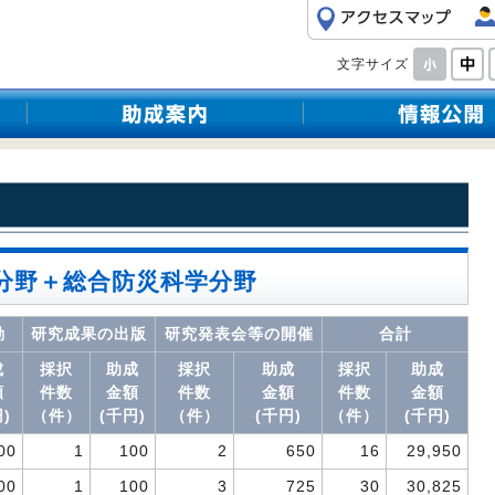
文字サイズ
分野＋総合防災科学分野
動
研究成果の出版
研究発表会等の開催
合計
成
採択
助成
採択
助成
採択
助成
額
件数
金額
件数
金額
件数
金額
)
（件）
(千円)
（件）
(千円)
（件）
(千円)
00
1
100
2
650
16
29,950
00
1
100
3
725
30
30,825