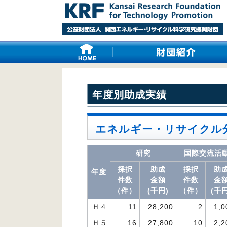
年度別助成実績
エネルギー・リサイクル
研究
国際交流活
採択
助成
採択
助
年度
件数
金額
件数
金
（件）
(千円)
（件）
(千円
Ｈ４
11
28,200
2
1,0
Ｈ５
16
27,800
10
2,2