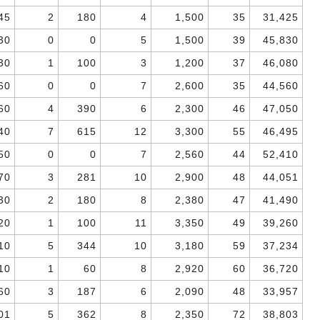
45
2
180
4
1,500
35
31,425
30
0
0
5
1,500
39
45,830
30
1
100
3
1,200
37
46,080
60
0
0
7
2,600
35
44,560
60
4
390
6
2,300
46
47,050
40
7
615
12
3,300
55
46,495
50
0
0
7
2,560
44
52,410
70
3
281
10
2,900
48
44,051
30
2
180
8
2,380
47
41,490
20
1
100
11
3,350
49
39,260
10
5
344
10
3,180
59
37,234
10
1
60
8
2,920
60
36,720
60
3
187
6
2,090
48
33,957
01
5
362
8
2,350
72
38,803