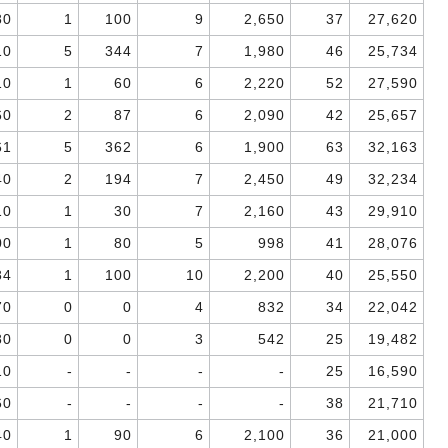
80
1
100
9
2,650
37
27,620
10
5
344
7
1,980
46
25,734
10
1
60
6
2,220
52
27,590
60
2
87
6
2,090
42
25,657
61
5
362
6
1,900
63
32,163
40
2
194
7
2,450
49
32,234
10
1
30
7
2,160
43
29,910
00
1
80
5
998
41
28,076
84
1
100
10
2,200
40
25,550
70
0
0
4
832
34
22,042
80
0
0
3
542
25
19,482
10
-
-
-
-
25
16,590
60
-
-
-
-
38
21,710
40
1
90
6
2,100
36
21,000